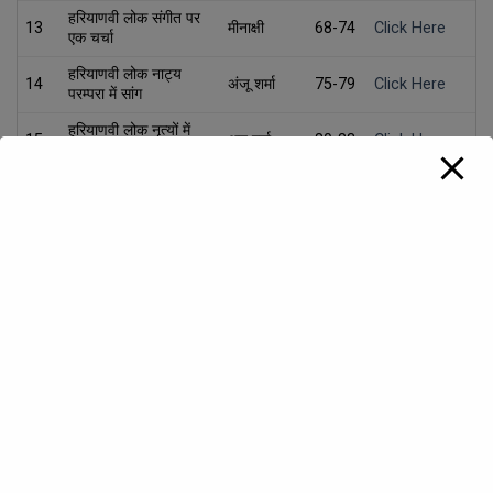
हरियाणवी लोक संगीत पर
13
मीनाक्षी
68-74
Click Here
एक चर्चा
हरियाणवी लोक नाट्य
14
अंजू शर्मा
75-79
Click Here
परम्परा में सांग
हरियाणवी लोक नृत्यों में
15
अनु वर्मा
80-83
Click Here
संगीत
हरियाणवी लोकनाट्य शैली
16
महिंद्र कौर
84-88
Click Here
सांग
हरियाणवी लोक धारा में सांग
17
मनोज कुमार
89-93
Click Here
परम्परा
लोककवि फौजी मेहर सिंह
18
राजेश कुमार
94-96
Click Here
के काव्य में देशभक्ति-भावना
97-
19
लोक नाट्य परम्परा सांग
हरप्रीत कौर
Click Here
100
Role Of Music In
Evoking Emotional
Nitin
101-
20
Click Here
Responses In
Sehgal
106
Sports