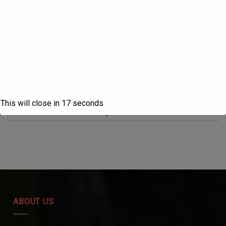
Life
Gautam
137-
27
लोकनाट्य परम्परा सांग
पायल
Click Here
140
हरियाणवी लोक संगीत में
141-
28
पारुल शर्मा
Click Here
प्रयुक्त वाद्यों की भूमिका
149
हरियाणा का लोक जीवन
150-
29
कविता
Click Here
एवं सांस्कृति
152
This will close in
16
seconds
सोमबीर
153-
30
लोक नाट्य परम्परा सांग
Click Here
कुमार
156
ABOUT US