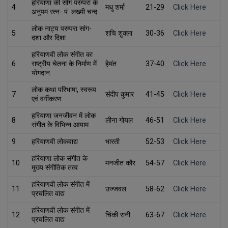
हरियाणा की साँग परम्परा के
4
मधु शर्मा
21-29
Click Here
अनुपम रत्न- पं. लख्मी चन्द
लोक नाट्य परम्परा सांग-
5
शचि शुक्ला
30-36
Click Here
दशा और दिशा
हरियाणवी लोक संगीत का
6
राष्ट्रीय चेतना के निर्माण में
हेमंत
37-40
Click Here
योगदान
लोक कथा परिभाषा, स्वरूप
7
संदीप कुमार
41-45
Click Here
एवं वर्गीकरण
हरियाणा जनजीवन में लोक
8
लीना गोयल
46-51
Click Here
संगीत के विभिन्न आयाम
9
हरियाणवी लोकवाद्य
भारती
52-53
Click Here
हरियाणा लोक संगीत के
10
मनजीत कौर
54-57
Click Here
मुख्य संगीतिक तत्व
हरियाणवी लोक संगीत में
11
उज्जवल
58-62
Click Here
प्रचलित वाद्य
हरियाणवी लोक संगीत में
12
चिंकी रानी
63-67
Click Here
प्रचलित वाद्य