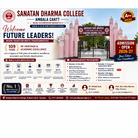
Releasing Stress
Rajesh
107-
21
Through The Power
Kumar
Click Here
111
Of Music
Phor
Deepak
Role of Music in
112-
22
Kumar
Click Here
Healing Stress
115
Manocha
Contribution of
Education &
Pooja
116-
23
Haryanvi Folk
Click Here
Rohilla
121
Songs for National
Development
Significance of
Pooja
122-
24
Haryanvi Folk
Click Here
Rani
128
Songs in Education
Music: Ergogenic
Dilpreet
129-
25
Effects on Sports
Click Here
Kaur
133
Performance
Manoj
Role of
Kumar,
Radio,Television
134-
26
Nitin
Click Here
Internet in Today
136
Kumar